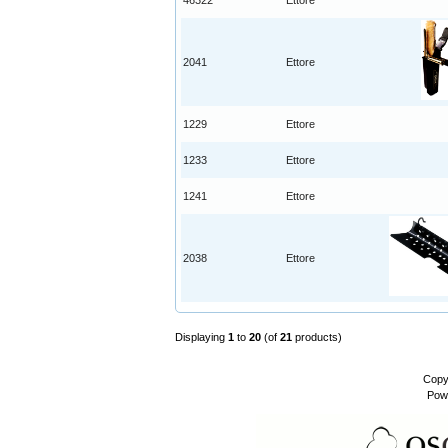
46322
Ettore
2041
Ettore
1229
Ettore
1233
Ettore
1241
Ettore
2038
Ettore
Displaying
1
to
20
(of
21
products)
Copy
Pow