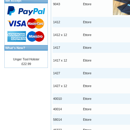
We Accept
9043
Ettore
1412
Ettore
1412 x 12
Ettore
1417
Ettore
What's New?
Unger Tool Holster
1417 x 12
Ettore
£22.99
1427
Ettore
1427 x 12
Ettore
40010
Ettore
40014
Ettore
58014
Ettore