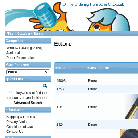
Top
»
Catalog
»
Ettore
Categories
Ettore
Window Cleaning->
(58)
Janitorial
Paper Disposables
Manufacturers
Model
Manufacturer
Quick Find
45003
Ettore
1253
Ettore
Use keywords to find the
product you are looking for.
Advanced Search
1119
Ettore
Information
Shipping & Returns
Privacy Notice
1324
Ettore
Conditions of Use
Contact Us